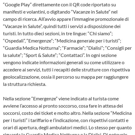
“Google Play” direttamente con il QR code riportato su
manifesti e volantini, o digitando “Vacanze in Salute” nel
campo di ricerca. All’avvio appare l’immagine promozionale di
“Vacanze in Salute”, quindi tutti i servizi a disposizione dei
turisti. In tutto dieci sezioni, in tre lingue: “Chi siamo”;
“Ospedali”, “Emergenze”; “Medicina generale per i turisti”;
“Guardia Medica Notturna”; “Farmacie”; “Dialisi”; “Consigli per
la salute”; “Sport & Salute”; “Contattaci”. In ogni sezione
vengono indicate informazioni generali su come utilizzare o
accedere ai servizi, tutti i recapiti delle strutture con rispettiva
geolocalizzazione, ossia il percorso su mappa per raggiungere
la struttura richiesta.
Nella sezione “Emergenze” viene indicato al turista come
avviene l’accesso ai pronto soccorso, cosa fare in attesa dei
soccorsi, costo dei ticket e molto altro. Nella sezione “Medicina
per i turisti” i tariffario e l’indicazione, con rispettivi contatti e
orari di apertura, degli ambulatori medici. Lo stesso per quanto
riguarda la Guardia Medica Notturna e la Dialisi. Di notevole