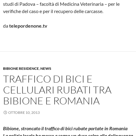
studi di Padova – facoltà di Medicina Veterinaria – per le
verifiche del caso e per il recupero delle carcasse.
da
telepordenone.tv
BIBIONE RESIDENCE
,
NEWS
TRAFFICO DI BICI E
CELLULARI RUBATI TRA
BIBIONE E ROMANIA
OTTOBRE 10, 2013
Bibione, stroncato il traffico di bici rubate portate in Romania
La polizia locale ha messo a segno un duro colpo alla delinquenza