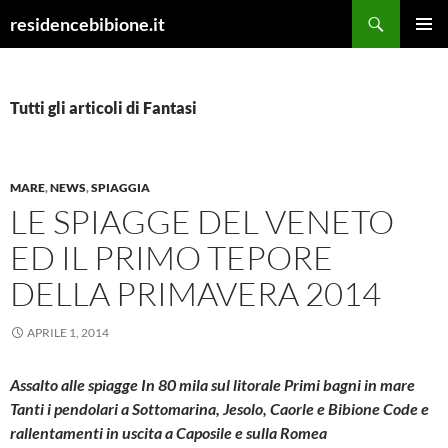
Vai
Cerca
residencebibione.it
al
MENU
contenuto
PRINCI
Tutti gli articoli di Fantasi
MARE
,
NEWS
,
SPIAGGIA
LE SPIAGGE DEL VENETO
ED IL PRIMO TEPORE
DELLA PRIMAVERA 2014
APRILE 1, 2014
Assalto alle spiagge In 80 mila sul litorale Primi bagni in mare
Tanti i pendolari a Sottomarina, Jesolo, Caorle e Bibione Code e
rallentamenti in uscita a Caposile e sulla Romea