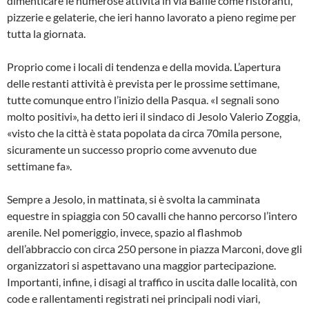
dimenticare le numerose attività in via Bafile come ristoranti,
pizzerie e gelaterie, che ieri hanno lavorato a pieno regime per
tutta la giornata.
Proprio come i locali di tendenza e della movida. L’apertura
delle restanti attività è prevista per le prossime settimane,
tutte comunque entro l’inizio della Pasqua. «I segnali sono
molto positivi», ha detto ieri il sindaco di Jesolo Valerio Zoggia,
«visto che la città è stata popolata da circa 70mila persone,
sicuramente un successo proprio come avvenuto due
settimane fa».
Sempre a Jesolo, in mattinata, si è svolta la camminata
equestre in spiaggia con 50 cavalli che hanno percorso l’intero
arenile. Nel pomeriggio, invece, spazio al flashmob
dell’abbraccio con circa 250 persone in piazza Marconi, dove gli
organizzatori si aspettavano una maggior partecipazione.
Importanti, infine, i disagi al traffico in uscita dalle località, con
code e rallentamenti registrati nei principali nodi viari,