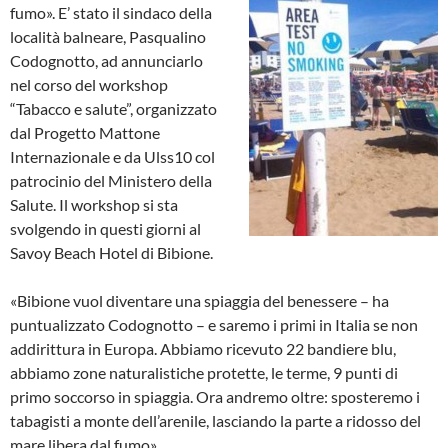
fumo». E’ stato il sindaco della
località balneare, Pasqualino
Codognotto, ad annunciarlo
nel corso del workshop
“Tabacco e salute”, organizzato
dal Progetto Mattone
Internazionale e da Ulss10 col
patrocinio del Ministero della
Salute. Il workshop si sta
svolgendo in questi giorni al
Savoy Beach Hotel di Bibione.
«Bibione vuol diventare una spiaggia del benessere – ha
puntualizzato Codognotto – e saremo i primi in Italia se non
addirittura in Europa. Abbiamo ricevuto 22 bandiere blu,
abbiamo zone naturalistiche protette, le terme, 9 punti di
primo soccorso in spiaggia. Ora andremo oltre: sposteremo i
tabagisti a monte dell’arenile, lasciando la parte a ridosso del
mare libera dal fumo».