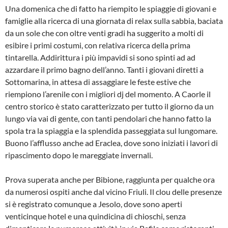
Una domenica che di fatto ha riempito le spiaggie di giovani e
famiglie alla ricerca di una giornata di relax sulla sabbia, baciata
da un sole che con oltre venti gradi ha suggerito a molti di
esibire i primi costumi, con relativa ricerca della prima
tintarella. Addirittura i più impavidi si sono spinti ad ad
azzardare il primo bagno dell’anno. Tanti i giovani diretti a
Sottomarina, in attesa di assaggiare le feste estive che
riempiono l’arenile con i migliori dj del momento. A Caorle il
centro storico è stato caratterizzato per tutto il giorno da un
lungo via vai di gente, con tanti pendolari che hanno fatto la
spola tra la spiaggia e la splendida passeggiata sul lungomare.
Buono l’afflusso anche ad Eraclea, dove sono iniziati i lavori di
ripascimento dopo le mareggiate invernali.
Prova superata anche per Bibione, raggiunta per qualche ora
da numerosi ospiti anche dal vicino Friuli. Il clou delle presenze
si è registrato comunque a Jesolo, dove sono aperti
venticinque hotel e una quindicina di chioschi, senza