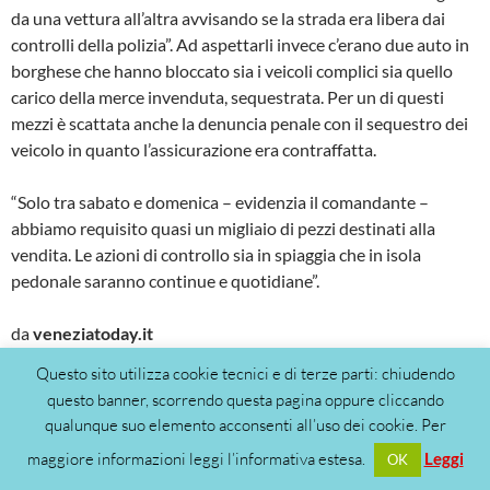
da una vettura all’altra avvisando se la strada era libera dai
controlli della polizia”. Ad aspettarli invece c’erano due auto in
borghese che hanno bloccato sia i veicoli complici sia quello
carico della merce invenduta, sequestrata. Per un di questi
mezzi è scattata anche la denuncia penale con il sequestro dei
veicolo in quanto l’assicurazione era contraffatta.
“Solo tra sabato e domenica – evidenzia il comandante –
abbiamo requisito quasi un migliaio di pezzi destinati alla
vendita. Le azioni di controllo sia in spiaggia che in isola
pedonale saranno continue e quotidiane”.
da
veneziatoday.it
Questo sito utilizza cookie tecnici e di terze parti: chiudendo
questo banner, scorrendo questa pagina oppure cliccando
qualunque suo elemento acconsenti all’uso dei cookie. Per
maggiore informazioni leggi l’informativa estesa.
Leggi
OK
BIBIONE RESIDENCE
,
SOCIETÀ
,
TURISMO
,
VACANZE