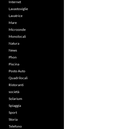
Internet
Lavastoviglie
Lavatrice
Mare
Microonde
Monolocali
Natura
News
Phon
Piscina
Posto Auto
Quadrilocali
Ristoranti
società
Solarium
Spiaggia
Sport
Storia
Telefono