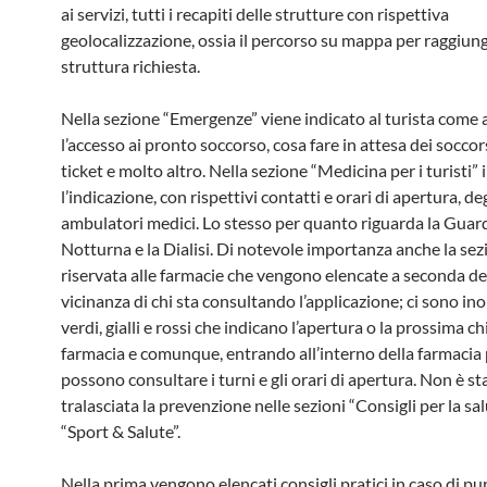
ai servizi, tutti i recapiti delle strutture con rispettiva
geolocalizzazione, ossia il percorso su mappa per raggiung
struttura richiesta.
Nella sezione “Emergenze” viene indicato al turista come 
l’accesso ai pronto soccorso, cosa fare in attesa dei soccors
ticket e molto altro. Nella sezione “Medicina per i turisti” i 
l’indicazione, con rispettivi contatti e orari di apertura, deg
ambulatori medici. Lo stesso per quanto riguarda la Guar
Notturna e la Dialisi. Di notevole importanza anche la sez
riservata alle farmacie che vengono elencate a seconda de
vicinanza di chi sta consultando l’applicazione; ci sono inol
verdi, gialli e rossi che indicano l’apertura o la prossima c
farmacia e comunque, entrando all’interno della farmacia p
possono consultare i turni e gli orari di apertura. Non è st
tralasciata la prevenzione nelle sezioni “Consigli per la sal
“Sport & Salute”.
Nella prima vengono elencati consigli pratici in caso di pu