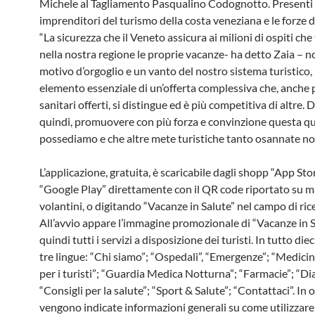
Michele al Tagliamento Pasqualino Codognotto. Presenti 
imprenditori del turismo della costa veneziana e le forze d
“La sicurezza che il Veneto assicura ai milioni di ospiti ch
nella nostra regione le proprie vacanze- ha detto Zaia – n
motivo d’orgoglio e un vanto del nostro sistema turistico,
elemento essenziale di un’offerta complessiva che, anche pe
sanitari offerti, si distingue ed è più competitiva di altre.
quindi, promuovere con più forza e convinzione questa qu
possediamo e che altre mete turistiche tanto osannate no
L’applicazione, gratuita, è scaricabile dagli shopp “App Sto
“Google Play” direttamente con il QR code riportato su ma
volantini, o digitando “Vacanze in Salute” nel campo di ric
All’avvio appare l’immagine promozionale di “Vacanze in S
quindi tutti i servizi a disposizione dei turisti. In tutto diec
tre lingue: “Chi siamo”; “Ospedali”, “Emergenze”; “Medici
per i turisti”; “Guardia Medica Notturna”; “Farmacie”; “Dial
“Consigli per la salute”; “Sport & Salute”; “Contattaci”. In 
vengono indicate informazioni generali su come utilizzare