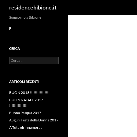
Cerca
residencebibione.it
Vai
Soggiorno a Bibione
al
P
contenuto
CERCA
Ricerca
per:
ARTICOLI RECENTI
BUON 2018 !!!!!!!!!!!!!!!!
BUON NATALE 2017
!!!!!!!!!!!!!!!
Buona Pasqua 2017
Auguri Festa della Donna 2017
A Tutti gli Innamorati