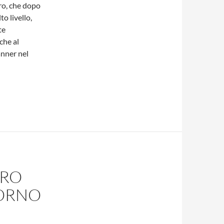
ro, che dopo
o livello,
te
che al
nner nel
TRO
IORNO