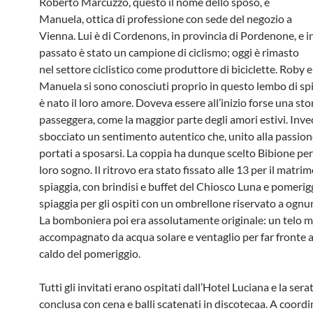
Roberto Marcuzzo, questo il nome dello sposo, e
Manuela, ottica di professione con sede del negozio a
Vienna. Lui è di Cordenons, in provincia di Pordenone, e i
passato è stato un campione di ciclismo; oggi è rimasto
nel settore ciclistico come produttore di biciclette. Roby e
Manuela si sono conosciuti proprio in questo lembo di spi
è nato il loro amore. Doveva essere all’inizio forse una sto
passeggera, come la maggior parte degli amori estivi. Inve
sbocciato un sentimento autentico che, unito alla passione
portati a sposarsi. La coppia ha dunque scelto Bibione per
loro sogno. Il ritrovo era stato fissato alle 13 per il matri
spiaggia, con brindisi e buffet del Chiosco Luna e pomerigg
spiaggia per gli ospiti con un ombrellone riservato a ognun
La bomboniera poi era assolutamente originale: un telo 
accompagnato da acqua solare e ventaglio per far fronte 
caldo del pomeriggio.
Tutti gli invitati erano ospitati dall’Hotel Luciana e la serat
conclusa con cena e balli scatenati in discotecaa. A coordin