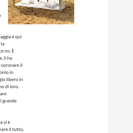
n
aggia e qui
ria
ce no. È
, li ha
 coronare il
monio in
io libero in
o di loro.
mare
al grande
a si è
are il tutto,