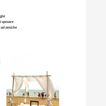
ggia
ti sposare
o ad amiche
È