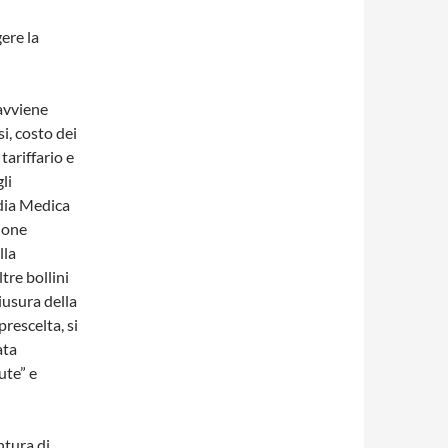
ere la
avviene
i, costo dei
tariffario e
li
dia Medica
ione
lla
tre bollini
hiusura della
rescelta, si
ata
ute” e
ntura di