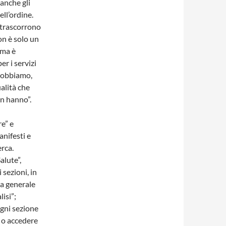
anche gli
ell’ordine.
e trascorrono
on è solo un
 ma è
r i servizi
 Dobbiamo,
alità che
n hanno”.
re” e
nifesti e
erca.
alute”,
i sezioni, in
na generale
isi”;
ogni sezione
 o accedere