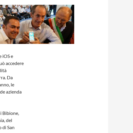
e iOS e
 può accedere
lità
rra. Da
anno, le
nde azienda
i Bibione,
ia, del
o di San