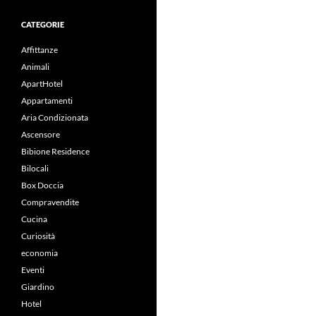
CATEGORIE
Affittanze
Animali
ApartHotel
Appartamenti
Aria Condizionata
Ascensore
Bibione Residence
Bilocali
Box Doccia
Compravendite
Cucina
Curiosità
economia
Eventi
Giardino
Hotel