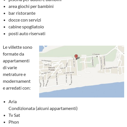
area giochi per bambini
bar ristorante
docce con servizi
cabine spogliatoio
posti auto riservati
Le villette sono
formate da
appartamenti
di varie
metrature e
modernament
e arredati con:
Aria
Condizionata (alcuni appartamenti)
Tv Sat
Phon