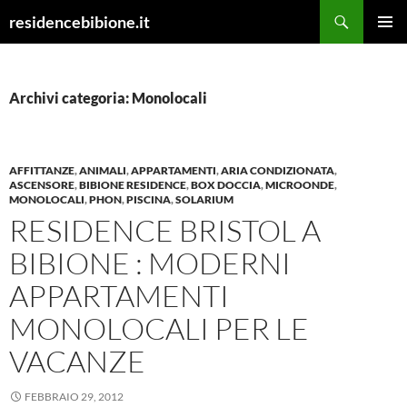
Vai
Cerca
residencebibione.it
al
MENU
contenuto
PRINCI
Archivi categoria: Monolocali
AFFITTANZE
,
ANIMALI
,
APPARTAMENTI
,
ARIA CONDIZIONATA
,
ASCENSORE
,
BIBIONE RESIDENCE
,
BOX DOCCIA
,
MICROONDE
,
MONOLOCALI
,
PHON
,
PISCINA
,
SOLARIUM
RESIDENCE BRISTOL A
BIBIONE : MODERNI
APPARTAMENTI
MONOLOCALI PER LE
VACANZE
FEBBRAIO 29, 2012