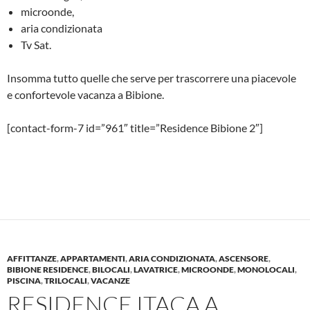
microonde,
aria condizionata
Tv Sat.
Insomma tutto quelle che serve per trascorrere una piacevole
e confortevole vacanza a Bibione.
[contact-form-7 id=”961″ title=”Residence Bibione 2″]
AFFITTANZE
,
APPARTAMENTI
,
ARIA CONDIZIONATA
,
ASCENSORE
,
BIBIONE RESIDENCE
,
BILOCALI
,
LAVATRICE
,
MICROONDE
,
MONOLOCALI
,
PISCINA
,
TRILOCALI
,
VACANZE
RESIDENCE ITACA A