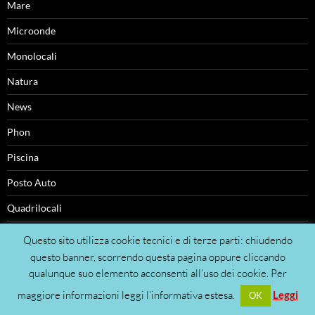
Mare
Microonde
Monolocali
Natura
News
Phon
Piscina
Posto Auto
Quadrilocali
Ristoranti
Questo sito utilizza cookie tecnici e di terze parti: chiudendo
questo banner, scorrendo questa pagina oppure cliccando
società
qualunque suo elemento acconsenti all’uso dei cookie. Per
Solarium
maggiore informazioni leggi l’informativa estesa.
Leggi
OK
Spiaggia