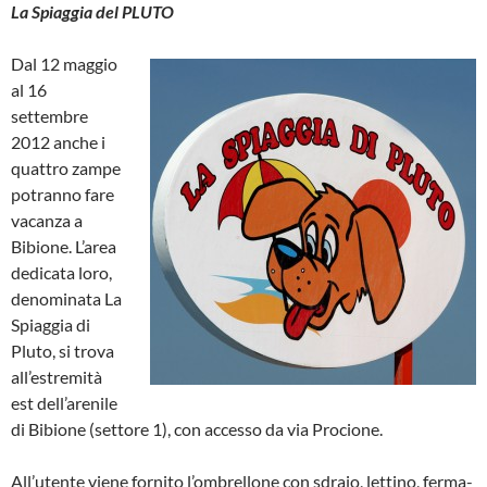
La Spiaggia del PLUTO
Dal 12 maggio
al 16
settembre
2012 anche i
quattro zampe
potranno fare
vacanza a
Bibione. L’area
dedicata loro,
denominata La
Spiaggia di
Pluto, si trova
all’estremità
est dell’arenile
di Bibione (settore 1), con accesso da via Procione.
All’utente viene fornito l’ombrellone con sdraio, lettino, ferma-