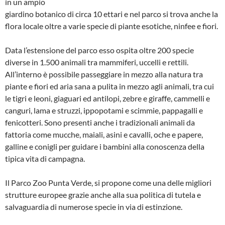
in un ampio
giardino botanico di circa 10 ettari e nel parco si trova anche la
flora locale oltre a varie specie di piante esotiche, ninfee e fiori.
Data l’estensione del parco esso ospita oltre 200 specie
diverse in 1.500 animali tra mammiferi, uccelli e rettili.
All’interno è possibile passeggiare in mezzo alla natura tra
piante e fiori ed aria sana a pulita in mezzo agli animali, tra cui
le tigri e leoni, giaguari ed antilopi, zebre e giraffe, cammelli e
canguri, lama e struzzi, ippopotami e scimmie, pappagalli e
fenicotteri. Sono presenti anche i tradizionali animali da
fattoria come mucche, maiali, asini e cavalli, oche e papere,
galline e conigli per guidare i bambini alla conoscenza della
tipica vita di campagna.
Il Parco Zoo Punta Verde, si propone come una delle migliori
strutture europee grazie anche alla sua politica di tutela e
salvaguardia di numerose specie in via di estinzione.