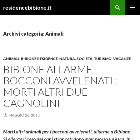
Vai
Cerca
residencebibione.it
al
MENU
contenuto
PRINCI
Archivi categoria: Animali
ANIMALI
,
BIBIONE RESIDENCE
,
NATURA
,
SOCIETÀ
,
TURISMO
,
VACANZE
BIBIONE ALLARME
BOCCONI AVVELENATI :
MORTI ALTRI DUE
CAGNOLINI
MAGGIO 26, 2013
Morti altri animali per i bocconi avvelenati, allarme a Bibione
Si allarga il caso dei cani stroncati dopo aver morso un’esca. In