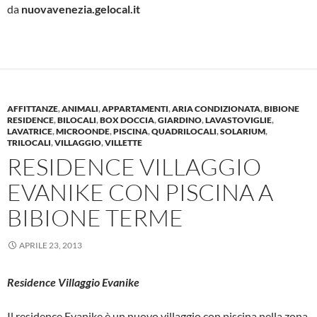
da
nuovavenezia.gelocal.it
AFFITTANZE
,
ANIMALI
,
APPARTAMENTI
,
ARIA CONDIZIONATA
,
BIBIONE
RESIDENCE
,
BILOCALI
,
BOX DOCCIA
,
GIARDINO
,
LAVASTOVIGLIE
,
LAVATRICE
,
MICROONDE
,
PISCINA
,
QUADRILOCALI
,
SOLARIUM
,
TRILOCALI
,
VILLAGGIO
,
VILLETTE
RESIDENCE VILLAGGIO
EVANIKE CON PISCINA A
BIBIONE TERME
APRILE 23, 2013
Residence Villaggio Evanike
Il residence Evanike è un nuovo villaggio con piscina nella zona