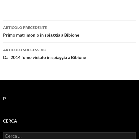
Navigazione
ARTICOLO PRECEDENTE
articolo
Primo matrimonio in spiaggia a Bibione
ARTICOLO SUCCESSIVO
Dal 2014 fumo vietato in spiaggia a Bibione
P
CERCA
Ricerca