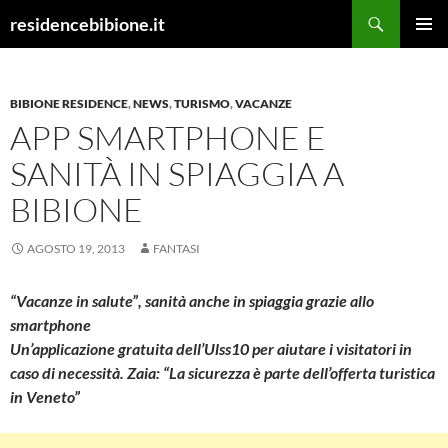
Vai
Cerca
residencebibione.it
al
MENU
contenuto
PRINCI
BIBIONE RESIDENCE
,
NEWS
,
TURISMO
,
VACANZE
APP SMARTPHONE E
SANITÀ IN SPIAGGIA A
BIBIONE
AGOSTO 19, 2013
FANTASI
“Vacanze in salute”, sanità anche in spiaggia grazie allo
smartphone
Un’applicazione gratuita dell’Ulss10 per aiutare i visitatori in
caso di necessità. Zaia: “La sicurezza è parte dell’offerta turistica
in Veneto”