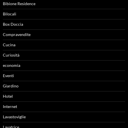
Bibione Residence
Bilocali
Box Doccia
Compravendite
Cucina
Curiosità
economia
Eventi
Giardino
Hotel
Internet
Lavastoviglie
Lavatrice