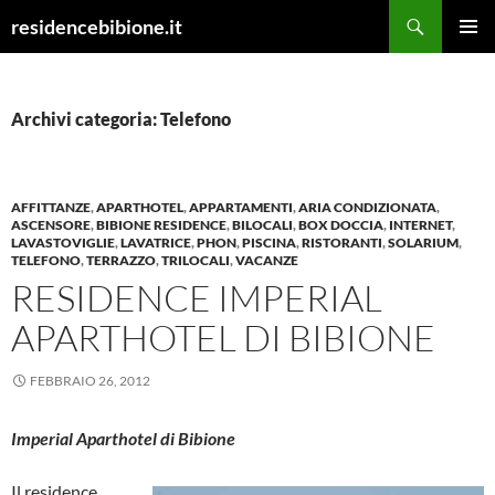
Vai
Cerca
residencebibione.it
al
MENU
contenuto
PRINCI
Archivi categoria: Telefono
AFFITTANZE
,
APARTHOTEL
,
APPARTAMENTI
,
ARIA CONDIZIONATA
,
ASCENSORE
,
BIBIONE RESIDENCE
,
BILOCALI
,
BOX DOCCIA
,
INTERNET
,
LAVASTOVIGLIE
,
LAVATRICE
,
PHON
,
PISCINA
,
RISTORANTI
,
SOLARIUM
,
TELEFONO
,
TERRAZZO
,
TRILOCALI
,
VACANZE
RESIDENCE IMPERIAL
APARTHOTEL DI BIBIONE
FEBBRAIO 26, 2012
Imperial Aparthotel di Bibione
Il residence