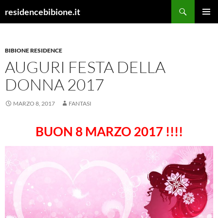
Vai
Cerca
residencebibione.it
al
MENU
contenuto
PRINCI
BIBIONE RESIDENCE
AUGURI FESTA DELLA
DONNA 2017
MARZO 8, 2017
FANTASI
BUON 8 MARZO 2017 !!!!