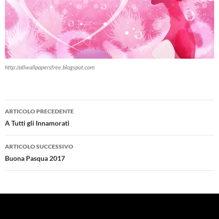
http://allwallpapersfree.blogspot.com
Navigazione
ARTICOLO PRECEDENTE
articolo
A Tutti gli Innamorati
ARTICOLO SUCCESSIVO
Buona Pasqua 2017