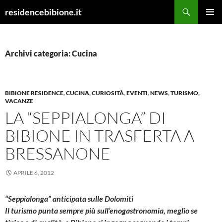
Vai
Cerca
residencebibione.it
al
MENU
contenuto
PRINCI
Archivi categoria: Cucina
BIBIONE RESIDENCE
,
CUCINA
,
CURIOSITÀ
,
EVENTI
,
NEWS
,
TURISMO
,
VACANZE
LA “SEPPIALONGA” DI
BIBIONE IN TRASFERTA A
BRESSANONE
APRILE 6, 2012
“Seppialonga” anticipata sulle Dolomiti
Il turismo punta sempre più sull’enogastronomia, meglio se