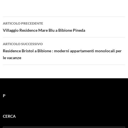
Navigazione
ARTICOLO PRECEDENTE
articolo
Villaggio Residence Mare Blu a Bibione Pineda
ARTICOLO SUCCESSIVO
Residence Bristol a Bibione : moderni appartamenti monolocali per
le vacanze
P
CERCA