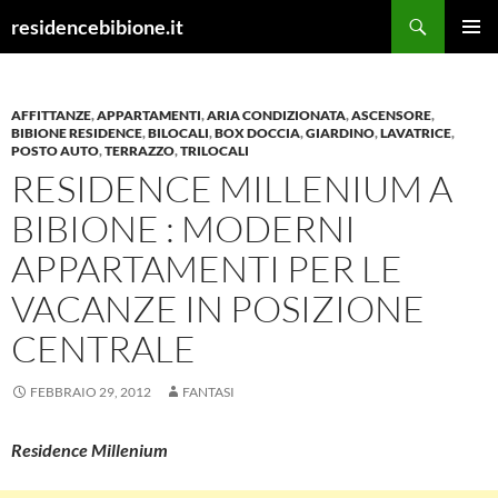
Vai
Cerca
residencebibione.it
al
MENU
contenuto
PRINCI
AFFITTANZE
,
APPARTAMENTI
,
ARIA CONDIZIONATA
,
ASCENSORE
,
BIBIONE RESIDENCE
,
BILOCALI
,
BOX DOCCIA
,
GIARDINO
,
LAVATRICE
,
POSTO AUTO
,
TERRAZZO
,
TRILOCALI
RESIDENCE MILLENIUM A
BIBIONE : MODERNI
APPARTAMENTI PER LE
VACANZE IN POSIZIONE
CENTRALE
FEBBRAIO 29, 2012
FANTASI
Residence Millenium