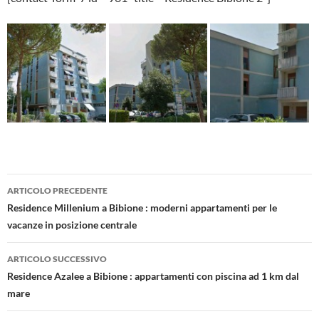
Navigazione
ARTICOLO PRECEDENTE
articolo
Residence Millenium a Bibione : moderni appartamenti per le
vacanze in posizione centrale
ARTICOLO SUCCESSIVO
Residence Azalee a Bibione : appartamenti con piscina ad 1 km dal
mare