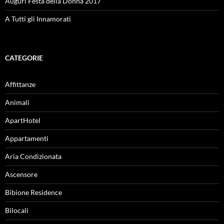
Auguri Festa della Donna 2017
A Tutti gli Innamorati
CATEGORIE
Affittanze
Animali
ApartHotel
Appartamenti
Aria Condizionata
Ascensore
Bibione Residence
Bilocali