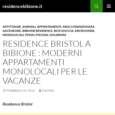
Vai
Cerca
residencebibione.it
al
MENU
contenuto
PRINCI
AFFITTANZE
,
ANIMALI
,
APPARTAMENTI
,
ARIA CONDIZIONATA
,
ASCENSORE
,
BIBIONE RESIDENCE
,
BOX DOCCIA
,
MICROONDE
,
MONOLOCALI
,
PHON
,
PISCINA
,
SOLARIUM
RESIDENCE BRISTOL A
BIBIONE : MODERNI
APPARTAMENTI
MONOLOCALI PER LE
VACANZE
FEBBRAIO 29, 2012
FANTASI
Residence Bristol