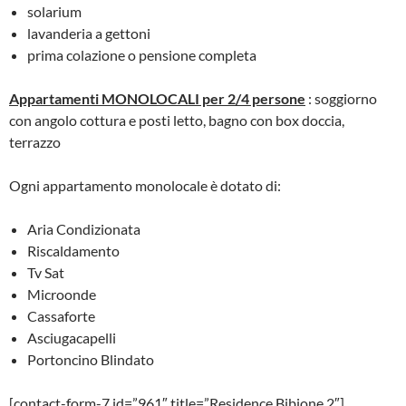
solarium
lavanderia a gettoni
prima colazione o pensione completa
Appartamenti MONOLOCALI per 2/4 persone
: soggiorno
con angolo cottura e posti letto, bagno con box doccia,
terrazzo
Ogni appartamento monolocale è dotato di:
Aria Condizionata
Riscaldamento
Tv Sat
Microonde
Cassaforte
Asciugacapelli
Portoncino Blindato
[contact-form-7 id=”961″ title=”Residence Bibione 2″]