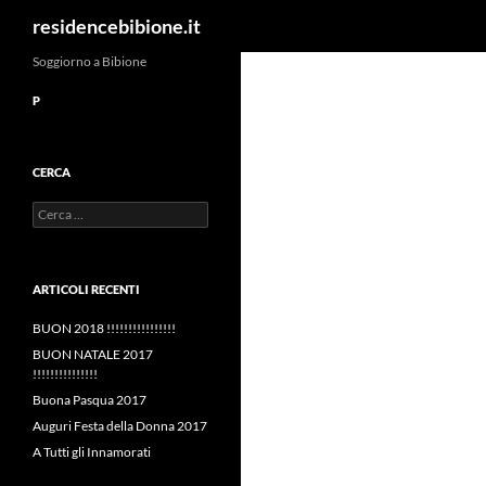
Cerca
residencebibione.it
Vai
Soggiorno a Bibione
al
P
contenuto
CERCA
Ricerca
per:
ARTICOLI RECENTI
BUON 2018 !!!!!!!!!!!!!!!!
BUON NATALE 2017
!!!!!!!!!!!!!!!
Buona Pasqua 2017
Auguri Festa della Donna 2017
A Tutti gli Innamorati