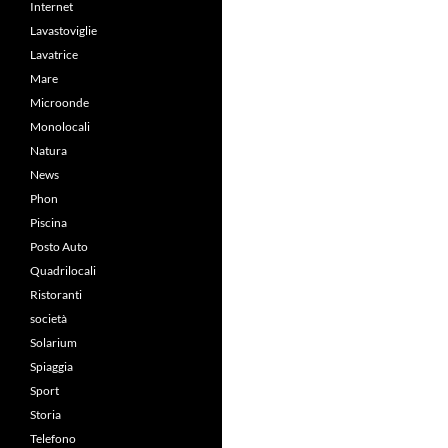
Internet
Lavastoviglie
Lavatrice
Mare
Microonde
Monolocali
Natura
News
Phon
Piscina
Posto Auto
Quadrilocali
Ristoranti
società
Solarium
Spiaggia
Sport
Storia
Telefono