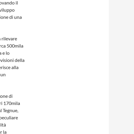
ovando il
sviluppo
ione di una
 rilevare
irca 500mila
 e lo
visioni della
risce alla
 un
zone di
ri 170mila
al Tegnue,
peculiare
ità
r la