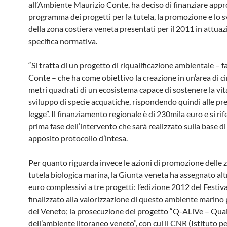
all’Ambiente Maurizio Conte, ha deciso di finanziare appr
programma dei progetti per la tutela, la promozione e lo 
della zona costiera veneta presentati per il 2011 in attuaz
specifica normativa.
“Si tratta di un progetto di riqualificazione ambientale – fa
Conte – che ha come obiettivo la creazione in un’area di c
metri quadrati di un ecosistema capace di sostenere la vita
sviluppo di specie acquatiche, rispondendo quindi alle pre
legge”. Il finanziamento regionale è di 230mila euro e si rife
prima fase dell’intervento che sarà realizzato sulla base di
apposito protocollo d’intesa.
Per quanto riguarda invece le azioni di promozione delle 
tutela biologica marina, la Giunta veneta ha assegnato alt
euro complessivi a tre progetti: l’edizione 2012 del Festiv
finalizzato alla valorizzazione di questo ambiente marino 
del Veneto; la prosecuzione del progetto “Q-ALiVe – Qual
dell’ambiente litoraneo veneto”, con cui il CNR (Istituto pe