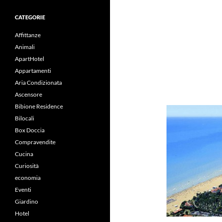
CATEGORIE
Affittanze
Animali
ApartHotel
Appartamenti
Aria Condizionata
Ascensore
Bibione Residence
Bilocali
Box Doccia
Compravendite
Cucina
Curiosità
economia
Eventi
Giardino
Hotel