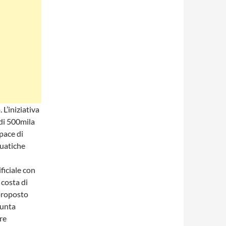
L’iniziativa
 di 500mila
pace di
quatiche
ficiale con
 costa di
 proposto
iunta
re