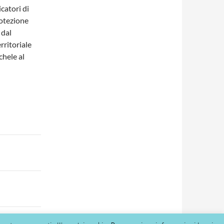
catori di
rotezione
 dal
rritoriale
chele al