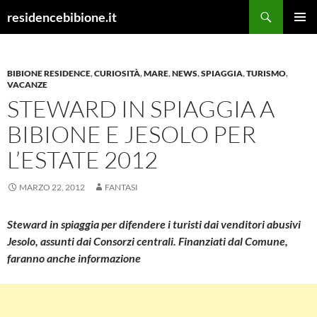
Vai
Cerca
residencebibione.it
al
MENU
contenuto
PRINCI
BIBIONE RESIDENCE
,
CURIOSITÀ
,
MARE
,
NEWS
,
SPIAGGIA
,
TURISMO
,
VACANZE
STEWARD IN SPIAGGIA A
BIBIONE E JESOLO PER
L’ESTATE 2012
MARZO 22, 2012
FANTASI
Steward in spiaggia per difendere i turisti dai venditori abusivi
Jesolo, assunti dai Consorzi centrali. Finanziati dal Comune,
faranno anche informazione