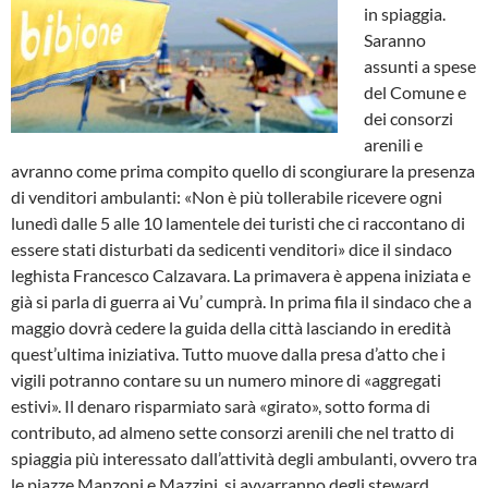
in spiaggia.
Saranno
assunti a spese
del Comune e
dei consorzi
arenili e
avranno come prima compito quello di scongiurare la presenza
di venditori ambulanti: «Non è più tollerabile ricevere ogni
lunedì dalle 5 alle 10 lamentele dei turisti che ci raccontano di
essere stati disturbati da sedicenti venditori» dice il sindaco
leghista Francesco Calzavara. La primavera è appena iniziata e
già si parla di guerra ai Vu’ cumprà. In prima fila il sindaco che a
maggio dovrà cedere la guida della città lasciando in eredità
quest’ultima iniziativa. Tutto muove dalla presa d’atto che i
vigili potranno contare su un numero minore di «aggregati
estivi». Il denaro risparmiato sarà «girato», sotto forma di
contributo, ad almeno sette consorzi arenili che nel tratto di
spiaggia più interessato dall’attività degli ambulanti, ovvero tra
le piazze Manzoni e Mazzini, si avvarranno degli steward.