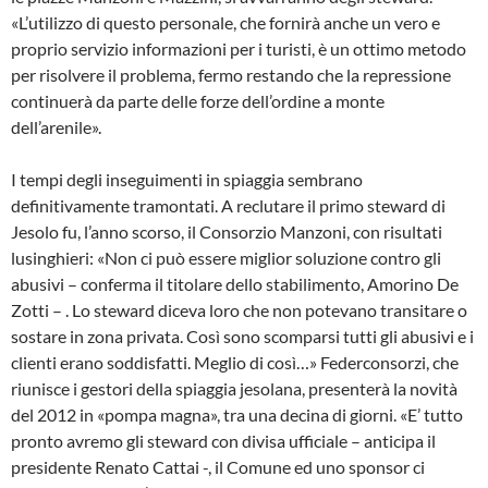
«L’utilizzo di questo personale, che fornirà anche un vero e
proprio servizio informazioni per i turisti, è un ottimo metodo
per risolvere il problema, fermo restando che la repressione
continuerà da parte delle forze dell’ordine a monte
dell’arenile».
I tempi degli inseguimenti in spiaggia sembrano
definitivamente tramontati. A reclutare il primo steward di
Jesolo fu, l’anno scorso, il Consorzio Manzoni, con risultati
lusinghieri: «Non ci può essere miglior soluzione contro gli
abusivi – conferma il titolare dello stabilimento, Amorino De
Zotti – . Lo steward diceva loro che non potevano transitare o
sostare in zona privata. Così sono scomparsi tutti gli abusivi e i
clienti erano soddisfatti. Meglio di così…» Federconsorzi, che
riunisce i gestori della spiaggia jesolana, presenterà la novità
del 2012 in «pompa magna», tra una decina di giorni. «E’ tutto
pronto avremo gli steward con divisa ufficiale – anticipa il
presidente Renato Cattai -, il Comune ed uno sponsor ci