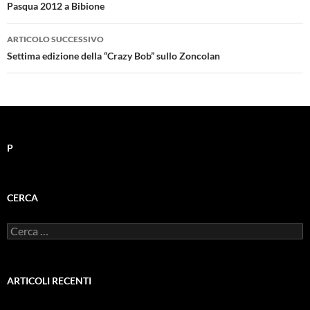
articolo
Pasqua 2012 a Bibione
ARTICOLO SUCCESSIVO
Settima edizione della “Crazy Bob” sullo Zoncolan
P
CERCA
Ricerca
per:
ARTICOLI RECENTI