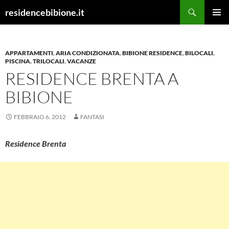
Vai
Cerca
residencebibione.it
al
MENU
contenuto
PRINCI
APPARTAMENTI
,
ARIA CONDIZIONATA
,
BIBIONE RESIDENCE
,
BILOCALI
,
PISCINA
,
TRILOCALI
,
VACANZE
RESIDENCE BRENTA A
BIBIONE
FEBBRAIO 6, 2012
FANTASI
Residence Brenta