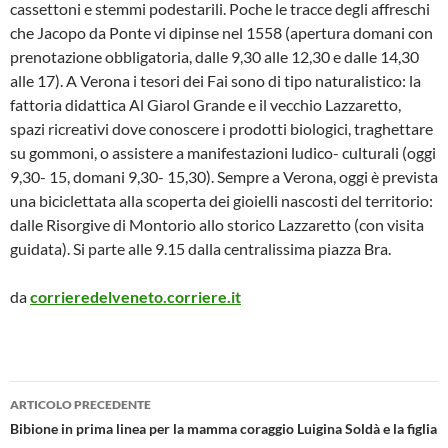
cassettoni e stemmi podestarili. Poche le tracce degli affreschi
che Jacopo da Ponte vi dipinse nel 1558 (apertura domani con
prenotazione obbligatoria, dalle 9,30 alle 12,30 e dalle 14,30
alle 17). A Verona i tesori dei Fai sono di tipo naturalistico: la
fattoria didattica Al Giarol Grande e il vecchio Lazzaretto,
spazi ricreativi dove conoscere i prodotti biologici, traghettare
su gommoni, o assistere a manifestazioni ludico- culturali (oggi
9,30- 15, domani 9,30- 15,30). Sempre a Verona, oggi è prevista
una biciclettata alla scoperta dei gioielli nascosti del territorio:
dalle Risorgive di Montorio allo storico Lazzaretto (con visita
guidata). Si parte alle 9.15 dalla centralissima piazza Bra.
da
corrieredelveneto.corriere.it
Navigazione
ARTICOLO PRECEDENTE
articolo
Bibione in prima linea per la mamma coraggio Luigina Soldà e la figlia