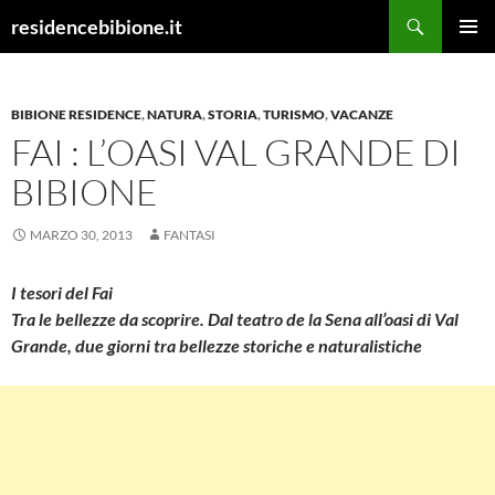
Vai
Cerca
residencebibione.it
al
MENU
contenuto
PRINCI
BIBIONE RESIDENCE
,
NATURA
,
STORIA
,
TURISMO
,
VACANZE
FAI : L’OASI VAL GRANDE DI
BIBIONE
MARZO 30, 2013
FANTASI
I tesori del Fai
Tra le bellezze da scoprire. Dal teatro de la Sena all’oasi di Val
Grande, due giorni tra bellezze storiche e naturalistiche