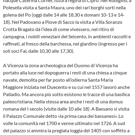
nacque Caterina Corner, futura regina di Cipro. Nel Rodigino, a
Polesella visita a Santa Maura, uno dei rari borghi sorti nella
golena del Po (oggi dalle 14 alle 18,30 e domani 10-13 e 14-
18). Nel Padovano a Piove di Sacco la visita a Villa Soranzo
Crotta Bragato dà l’idea di come vivessero, nel ritiro di
campagna, i nobili veneziani del Seicento, in ambienti raccolti e
raffinati, al fresco della barchessa, nel giardino (ingresso per i
soli soci Fai, dalle 10,30 alle 17,30).
A Vicenza la zona archeologica del Duomo di Vicenza ha
portato alla luce nel dopoguerra i resti di una chiesa a cinque
navate, demolita per far posto all’odierna Santa Maria
Maggiore iniziata nel Duecento e su cui nel 1557 lavorò anche
Palladio. Ma ancora più sotto esistono le tracce di una basilica
paleocristiana. Nella stessa area anche i resti di una domus
romana del I secolo (visite dalle 10 alle 18). A Bassano si visita
il Palazzo Comunale detto «la prima casa dei bassanesi». Lo
volle la comunità nel 1700 e venne ultimato nel 1726. A sud
del palazzo si ammira la pregiata loggia del 1405 con soffitto a