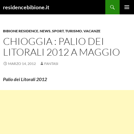
Vai
Cerca
residencebibione.it
al
MENU
contenuto
PRINCI
BIBIONE RESIDENCE
,
NEWS
,
SPORT
,
TURISMO
,
VACANZE
CHIOGGIA : PALIO DEI
LITORALI 2012 A MAGGIO
MARZO 14, 2012
FANTASI
Palio dei Litorali 2012