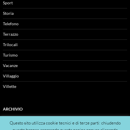
Sport
Storia
Telefono
Terrazzo
Trilocali
Turismo
Vacanze
Villaggio
Villette
ARCHIVIO
Archivio
Questo sito utilizza cookie tecnici e di terze parti: chiudendo
questo banner, scorrendo questa pagina oppure cliccando