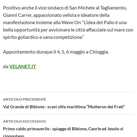
Positivo anche il vice sindaco di San Michele al Tagliamento,
Gianni Carrer, appassionato velista e ideatore della
manifestazione insieme alla Wave On “L’idea del Palio è una
bella opportunità per avvicinare le città affacciate sul mare con
spirito goliardico e sana competizione.”
Appuntamento dunque il 4, 5, 6 maggio a Chioggia.
da
VELANET.IT
Navigazione
ARTICOLO PRECEDENTE
articolo
Val Grande di Bibione : scavi villa marittima “Mutteron dei Frati”
ARTICOLO SUCCESSIVO
Primo caldo primaverile : spiagge di Bibione, Caorle ed Jesolo si
ripopolano