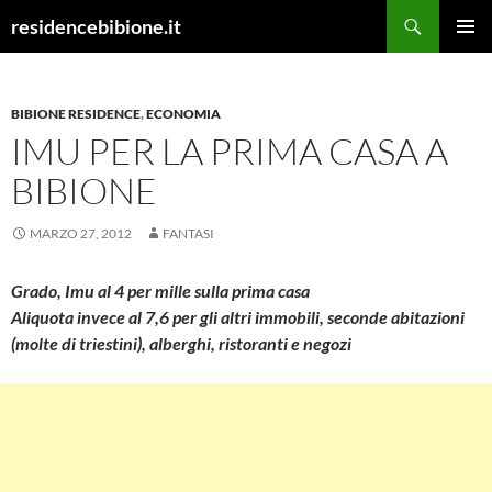
Vai
Cerca
residencebibione.it
al
MENU
contenuto
PRINCI
BIBIONE RESIDENCE
,
ECONOMIA
IMU PER LA PRIMA CASA A
BIBIONE
MARZO 27, 2012
FANTASI
Grado, Imu al 4 per mille sulla prima casa
Aliquota invece al 7,6 per gli altri immobili, seconde abitazioni
(molte di triestini), alberghi, ristoranti e negozi