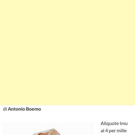
di
Antonio Boemo
Aliquote Imu
al 4 per mille