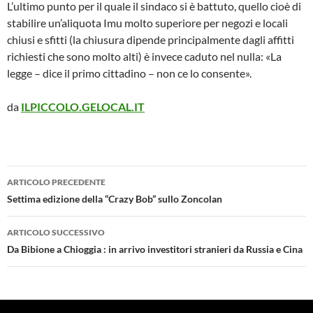
L’ultimo punto per il quale il sindaco si è battuto, quello cioè di
stabilire un’aliquota Imu molto superiore per negozi e locali
chiusi e sfitti (la chiusura dipende principalmente dagli affitti
richiesti che sono molto alti) è invece caduto nel nulla: «La
legge – dice il primo cittadino – non ce lo consente».
da
ILPICCOLO.GELOCAL.IT
Navigazione
ARTICOLO PRECEDENTE
articolo
Settima edizione della “Crazy Bob” sullo Zoncolan
ARTICOLO SUCCESSIVO
Da Bibione a Chioggia : in arrivo investitori stranieri da Russia e Cina