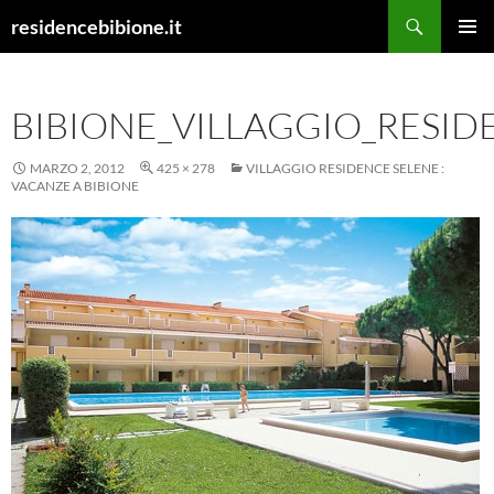
Vai
Cerca
residencebibione.it
al
MENU
contenuto
PRINCI
BIBIONE_VILLAGGIO_RESID
MARZO 2, 2012
425 × 278
VILLAGGIO RESIDENCE SELENE :
VACANZE A BIBIONE