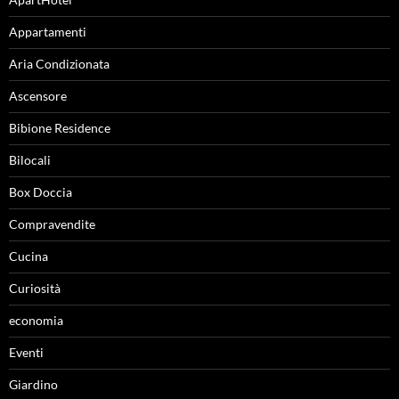
Appartamenti
Aria Condizionata
Ascensore
Bibione Residence
Bilocali
Box Doccia
Compravendite
Cucina
Curiosità
economia
Eventi
Giardino