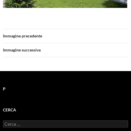
Immagine precedente
Immagine successiva
P
CERCA
Ricerca
per: